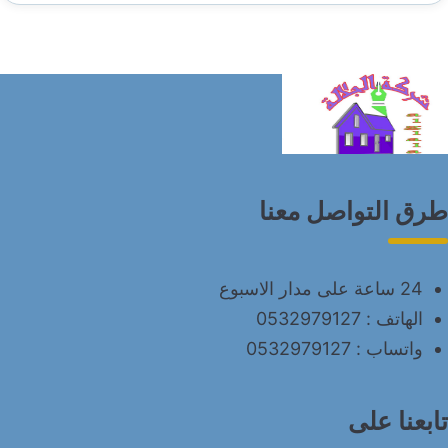
طرق التواصل معنا
24 ساعة على مدار الاسبوع
الهاتف :
0532979127
واتساب :
0532979127
تابعنا على