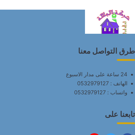
طرق التواصل معنا
24 ساعة على مدار الاسبوع
الهاتف :
0532979127
واتساب :
0532979127
تابعنا على