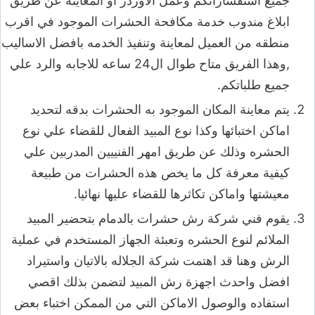
جميع استفساراتكم وعمل الاوردر او المعاينه عن طريق
ابلاغ مندوب خدمة مكافحة الحشرات الموجود في اقرب
منطقه من العميل لمعاينة وتنفيذ الخدمه بافضل الاساليب
,وهذا الفريق متاح طوال ال24 ساعه للاجابه والرد علي
جميع طلباتكم.
يتم معاينة المكان الموجود به الحشرات بدقه لتحديد
اماكن اختبائها وكذا نوع المبيد الفعال للقضاء علي نوع
الحشره وذلك عن طريق امهر الفنييين المدربين علي
كيفية معرفة كل ما يخص هذه الحشرات من طبيعة
معيشتها واماكن تكاثرها للقضاء عليها نهائيا.
يقوم فني شركة رش حشرات بالدمام بتحضير المبيد
الملائم لنوع الحشره وتعبئة الجهاز المستخدم في عملية
الرش وهنا قد اهتمت شركة الجلاله بالاتيان واستيراد
افضل واحدث اجهزة رش المبيد لتضمن بذلك اقصي
استفاده والوصول الاماكن التي من الممكن اختباء بعض